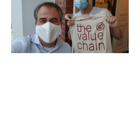
“Het geheim achter het succes van
TheValueChain? Investeren in
langetermijnrelaties, met onze klanten én
onze SAP-consultants”
Inspirerende ICT & Digital employer in de kijker:
TheValueChain
Read more