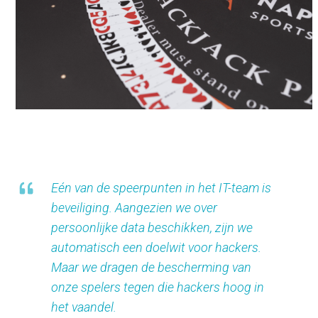
Eén van de speerpunten in het IT-team is
beveiliging. Aangezien we over
persoonlijke data beschikken, zijn we
automatisch een doelwit voor hackers.
Maar we dragen de bescherming van
onze spelers tegen die hackers hoog in
het vaandel.