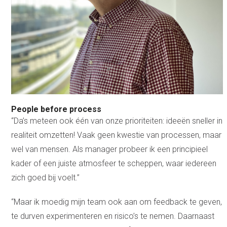
"Mijn IT’ers mogen erop vertrouwen
dat ze niet meteen afgestraft worden
als ze een verkeerde beslissing
nemen. "
People before process
“Da’s meteen ook één van onze prioriteiten: ideeën sneller in
realiteit omzetten! Vaak geen kwestie van processen, maar
wel van mensen. Als manager probeer ik een principieel
kader of een juiste atmosfeer te scheppen, waar iedereen
zich goed bij voelt.”
“Maar ik moedig mijn team ook aan om feedback te geven,
te durven experimenteren en risico’s te nemen. Daarnaast