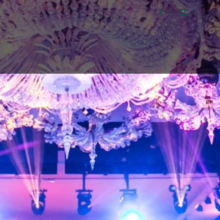
EN
Vacatures
44
Over Amon
Contact