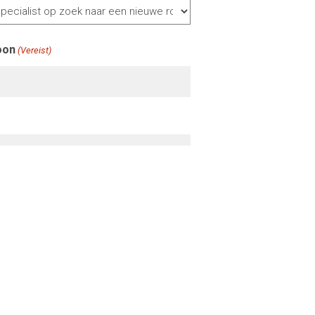
oon
(Vereist)
geldende GDPR wetgeving.
(Vereist)