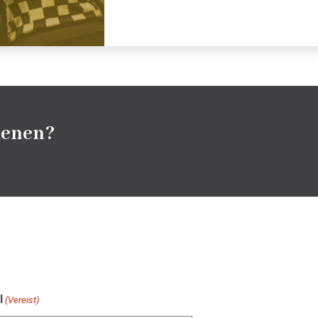
kenen?
l
(Vereist)