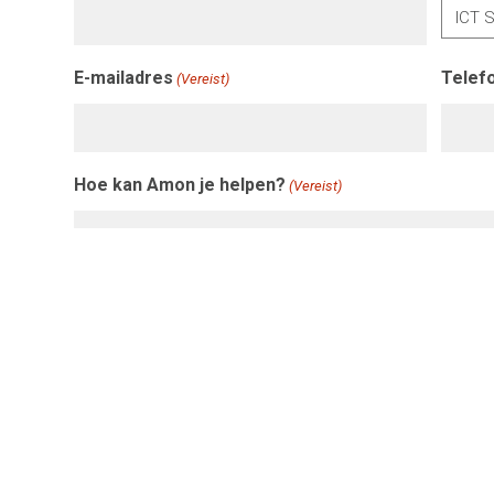
E-mailadres
Telef
(Vereist)
Hoe kan Amon je helpen?
(Vereist)
Instemming
Ik ga akkoord met de
privacyregeling
, conform de 
(Vereist)