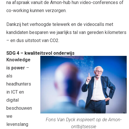
na afspraak vanuit de Amon-hub hun video-conferences of
co-working kunnen verzorgen.
Dankzij het verhoogde telewerk en de videocalls met
kandidaten besparen we jaarlijks tal van gereden kilometers
– en dus uitstoot van CO2.
SDG 4 – kwaliteitsvol onderwijs
Knowledge
is power
–
als
headhunters
in ICT en
digital
beschouwen
we
Fons Van Dyck inspireert op de Amon-
levenslang
ontbijtsessie