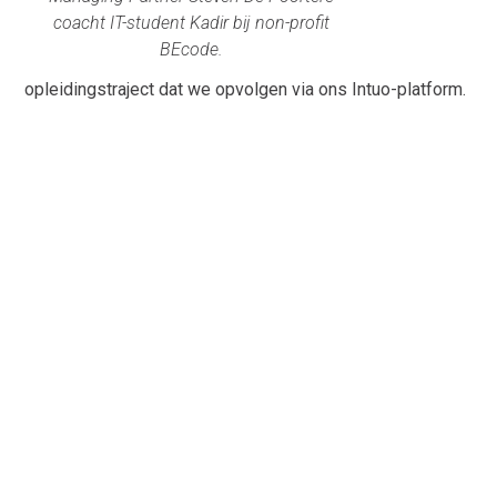
coacht IT-student Kadir bij non-profit
BEcode.
opleidingstraject dat we opvolgen via ons Intuo-platform.
We waken op die manier gestructureerd over de
doelstellingen, feedback, leermomenten, persoonlijke en
professionele groei & het engagement.
Kennis delen
– we trokken met enkele van onze
doorgewinterde consultants een hele dag naar
BEcode
, een
non-profit die kwalitatieve inclusieve coding bootcamps en
opleidingen voorziet. Daar gaven we aan 30 studenten
webdeveloping en AI een stoomcursus over de IT-
arbeidsmarkt. We leerden hen hoe je na je studies een
waardevol carrièretraject concreet opstart, met alle do’s en
don’ts. Tien studenten kregen daarbovenop van ons een
individuele sollicitatiecoaching, waarbij we via rollenspel