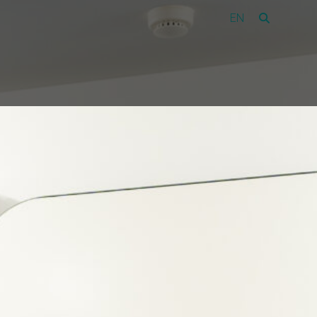
EN
Vacatures
44
Over Amon
Contact