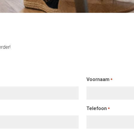
erder!
Voornaam
*
Telefoon
*