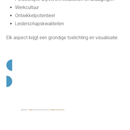
Werkcultuur
Ontwikkelpotentieel
Leiderschapskwaliteiten
Elk aspect krijgt een grondige toelichting en visualisatie.
Doe de scan ook in jouw bedrijf
Via de Amon Talent
Scan™ kunnen we
voorspellen hoe