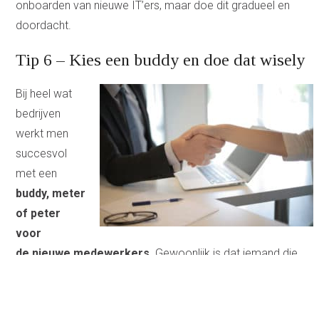
onboarden van nieuwe IT’ers, maar doe dit gradueel en
doordacht.
Tip 6 – Kies een buddy en doe dat wisely
Bij heel wat
bedrijven
werkt men
succesvol
met een
buddy, meter
of peter
voor
de
nieuwe medewerkers
. Gewoonlijk is dat iemand die
inhoudelijk dicht bij de nieuweling staat, en liefst ook een
positivo. Kies je buddy dus
wisely
;-).