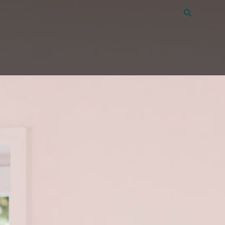
Vacatures
45
Over Amon
Contact