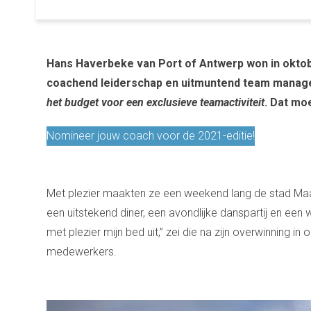
Hans Haverbeke van Port of Antwerp won in okto
coachend leiderschap en uitmuntend team managem
het budget voor een exclusieve teamactiviteit
. Dat mo
Nomineer jouw coach voor de 2021-editie!
Met plezier maakten ze een weekend lang de stad Maast
een uitstekend diner, een avondlijke danspartij en ee
met plezier mijn bed uit,” zei die na zijn overwinning 
medewerkers.