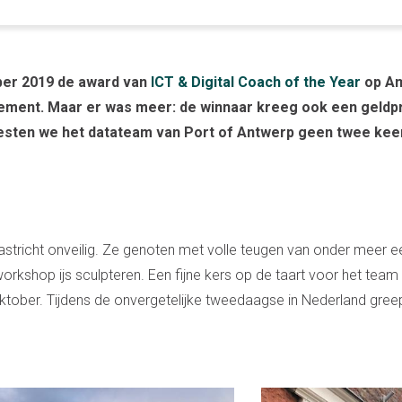
ber 2019 de award van
ICT & Digital Coach of the Year
op Am
ent. Maar er was meer: de winnaar kreeg ook een geldpri
esten we het datateam van Port of Antwerp geen twee ke
richt onveilig. Ze genoten met volle teugen van onder meer een 
n workshop ijs sculpteren. Een fijne kers op de taart voor het t
in oktober. Tijdens de onvergetelijke tweedaagse in Nederland gre