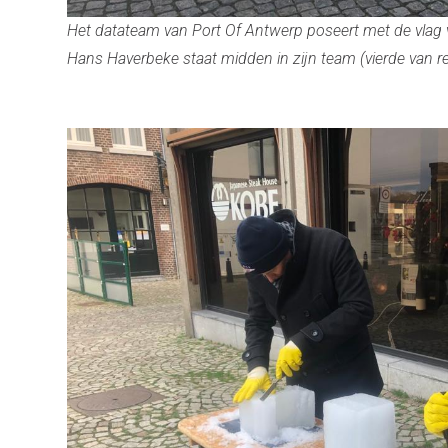
Het datateam van Port Of Antwerp poseert met de vlag v
Hans Haverbeke staat midden in zijn team (vierde van re