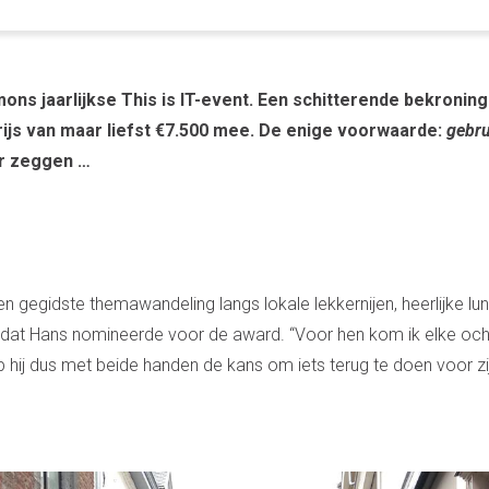
ons jaarlijkse This is IT-event. Een schitterende bekroning
js van maar liefst €7.500 mee. De enige voorwaarde:
gebru
er zeggen …
gegidste themawandeling langs lokale lekkernijen, heerlijke lu
eam dat Hans nomineerde voor de award. “Voor hen kom ik elke oc
ep hij dus met beide handen de kans om iets terug te doen voor zi