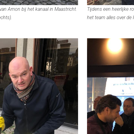
an Amon bij het kanaal in Maastricht.
Tijdens een heerlijke r
chts).
het team alles over de 