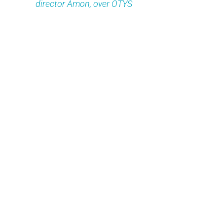
director Amon, over OTYS
“We hebben intussen de reflex om – vooraleer we zelf op
zoek gaan naar een toepassing – altijd bij onze OTYS
customer succes manager na te vragen welke partners ons
een toegevoegde kunnen bieden. Zo is OTYS niet alleen
een ‘leverancier’, maar ook een echte sparring partner.”