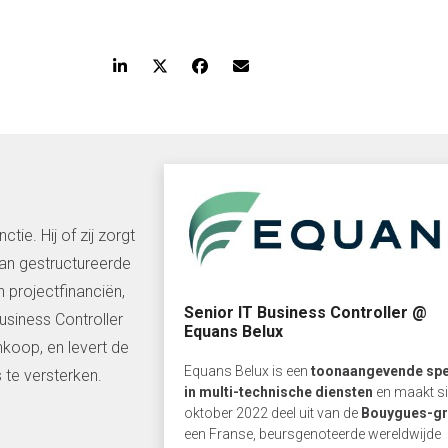
tie. Hij of zij zorgt
van gestructureerde
 projectfinanciën,
Senior IT Business Controller @
usiness Controller
Equans Belux
inkoop, en levert de
Equans Belux is een
toonaangevende spe
 te versterken.
in multi-technische diensten
en maakt s
oktober 2022 deel uit van de
Bouygues-g
een Franse, beursgenoteerde wereldwijde