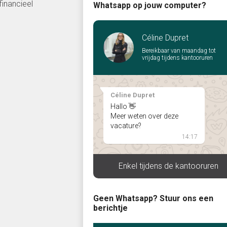
financieel
Whatsapp op jouw computer?
Céline Dupret
Bereikbaar van maandag tot
vrijdag tijdens kantooruren
Céline Dupret
Hallo 👋
Meer weten over deze
vacature?
14:17
Enkel tijdens de kantooruren
Geen Whatsapp? Stuur ons een
berichtje