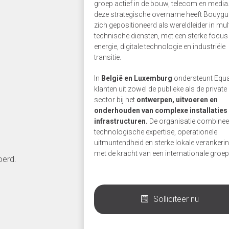
groep actief in de bouw, telecom en media
deze strategische overname heeft Bouyg
zich gepositioneerd als wereldleider in mult
technische diensten, met een sterke focus
energie, digitale technologie en industriële
transitie.
In
België en Luxemburg
ondersteunt Equ
klanten uit zowel de publieke als de private
sector bij het
ontwerpen, uitvoeren en
onderhouden van complexe installaties
infrastructuren.
De organisatie combinee
technologische expertise, operationele
uitmuntendheid en sterke lokale verankeri
met de kracht van een internationale groep
oerd.
Solliciteer nu