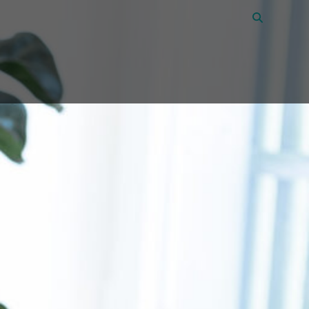
Vacatures
45
Over Amon
Contact