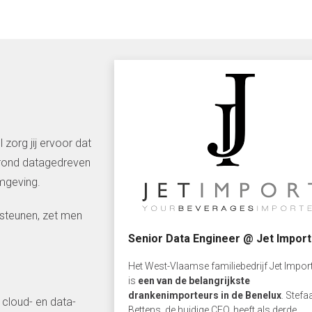
zorg jij ervoor dat
n rond datagedreven
mgeving.
rsteunen, zet men
Senior Data Engineer @ Jet Import
Het West-Vlaamse familiebedrijf Jet Impor
is
een van de belangrijkste
drankenimporteurs in de Benelux
. Stefa
 cloud- en data-
Bettens, de huidige CEO, heeft als derde