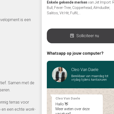
Enkele
gekende
merken
van Jet Import: 
Bull, Fever-Tree, Copperhead, Almdudler,
Salitos, Vit Hit, Fulfil,…
evelopment is een
Solliciteer nu
Whatsapp op jouw computer?
Cleo Van Daele
Bereikbaar van maandag tot
vrijdag tijdens kantooruren
iatief. Samen met de
seren.
Cleo Van Daele
nnig terras voor
Hallo 👋
p en een echte
work-
Meer weten over deze
vacature?