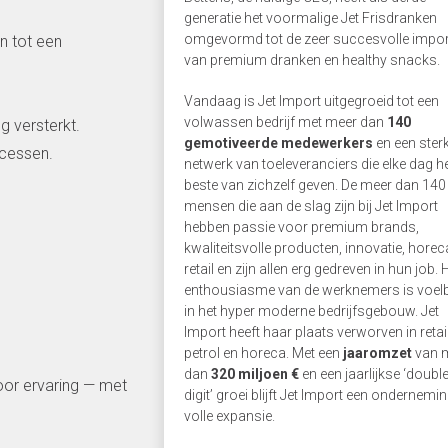
generatie het voormalige Jet Frisdranken
omgevormd tot de zeer succesvolle impor
n tot een
van premium dranken en healthy snacks.
Vandaag is Jet Import uitgegroeid tot een
volwassen bedrijf met meer dan
140
g versterkt.
gemotiveerde medewerkers
en een ster
ocessen.
netwerk van toeleveranciers die elke dag h
beste van zichzelf geven. De meer dan 140
mensen die aan de slag zijn bij Jet Import
hebben passie voor premium brands,
kwaliteitsvolle producten, innovatie, horec
retail en zijn allen erg gedreven in hun job. 
enthousiasme van de werknemers is voel
in het hyper moderne bedrijfsgebouw. Jet
Import heeft haar plaats verworven in retail
petrol en horeca. Met een
jaaromzet
van 
dan
320
miljoen
€
en een jaarlijkse ‘doubl
door ervaring — met
digit’ groei blijft Jet Import een ondernemin
volle expansie.