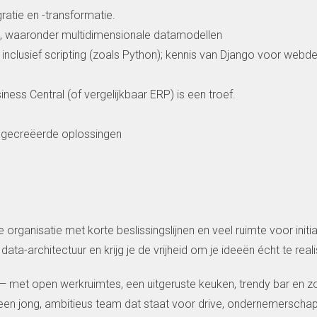
gratie en -transformatie.
s, waaronder multidimensionale datamodellen
inclusief scripting (zoals Python); kennis van Django voor webd
ss Central (of vergelijkbaar ERP) is een troef.
e gecreëerde oplossingen
 organisatie met korte beslissingslijnen en veel ruimte voor init
a-architectuur en krijg je de vrijheid om je ideeën écht te reali
— met open werkruimtes, een uitgeruste keuken, trendy bar en zo
en jong, ambitieus team dat staat voor drive, ondernemerscha