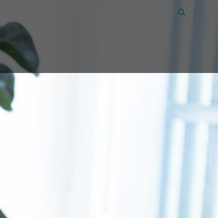
Vacatures
44
Over Amon
Contact