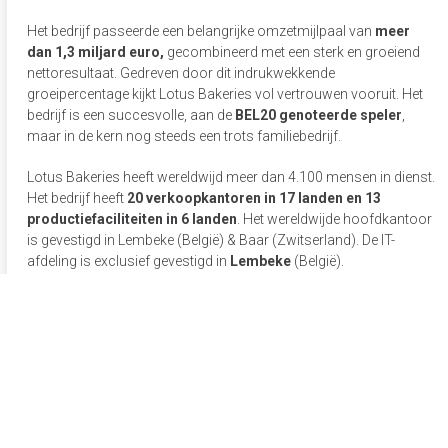
Het bedrijf passeerde een belangrijke omzetmijlpaal van
meer
dan 1,3 miljard euro,
gecombineerd met een sterk en groeiend
nettoresultaat. Gedreven door dit indrukwekkende
groeipercentage kijkt Lotus Bakeries vol vertrouwen vooruit. Het
bedrijf is een succesvolle, aan de
BEL20 genoteerde speler
,
maar in de kern nog steeds een trots familiebedrijf.
Lotus Bakeries heeft wereldwijd meer dan 4.100 mensen in dienst.
Het bedrijf heeft
20 verkoopkantoren in 17 landen en 13
productiefaciliteiten in 6 landen
. Het wereldwijde hoofdkantoor
is gevestigd in Lembeke (België) & Baar (Zwitserland). De IT-
afdeling is exclusief gevestigd in
Lembeke
(België).
Solliciteer nu
Connecteer via Whatsapp