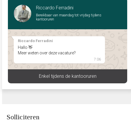
Riccardo Ferradini
Bereikbaar van maandag tot vrijdag tijdens
kantooruren
Riccardo Ferradini
Hallo 👋
Meer weten over deze vacature?
7:06
Enkel tijdens de kantooruren
Solliciteren