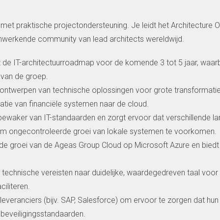
 met praktische projectondersteuning. Je leidt het Architecture O
menwerkende community van lead architects wereldwijd.
 de IT-architectuurroadmap voor de komende 3 tot 5 jaar, waarbi
s van de groep.
t ontwerpen van technische oplossingen voor grote transformati
atie van financiële systemen naar de cloud.
bewaker van IT-standaarden en zorgt ervoor dat verschillende l
n om ongecontroleerde groei van lokale systemen te voorkomen.
 de groei van de Ageas Group Cloud op Microsoft Azure en bied
technische vereisten naar duidelijke, waardegedreven taal voor 
iliteren.
 leveranciers (bijv. SAP, Salesforce) om ervoor te zorgen dat hu
beveiligingsstandaarden.