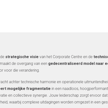
 de
strategische visie
van het Corporate Centre en de
technis
s maakt de overgang van een
gedecentraliseerd model naar e
tor voor die verandering.
racht achter technische harmonie en operationele uitmuntendhei
ert mogelijke fragmentatie
in een naadloos, hoogperforman
ovatie en collectieve synergie. Jouw leiderschap zorgt ervoor dat
baarheid, waarbij complexe uitdagingen worden omgezet in een ges