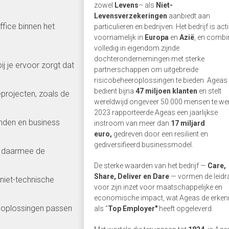
zowel
Levens
– als
Niet-
Levensverzekeringen
aanbiedt aan
ffice binnen het
particulieren en bedrijven. Het bedrijf is acti
voornamelijk in
Europa
en
Azië
, en combi
volledig in eigendom zijnde
dochterondernemingen met sterke
j je ervoor zorgt dat
partnerschappen om uitgebreide
risicobeheeroplossingen te bieden. Ageas
bedient bijna
47 miljoen klanten
en stelt
eprojecten, zoals de
wereldwijd ongeveer 50.000 mensen te wer
2023 rapporteerde Ageas een jaarlijkse
anden en business
instroom van meer dan
17 miljard
euro,
gedreven door een resilient en
gediversifieerd businessmodel.
t daarmee de
De sterke waarden van het bedrijf —
Care,
Share, Deliver en Dare
— vormen de leidr
niet-technische
voor zijn inzet voor maatschappelijke en
economische impact, wat Ageas de erken
n oplossingen passen
als "
Top Employer"
heeft opgeleverd.