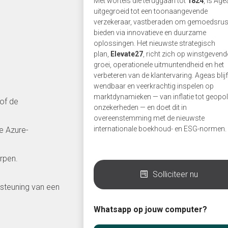
Met wortels die teruggaan tot
1824
, is Ag
uitgegroeid tot een toonaangevende
verzekeraar, vastberaden om gemoedsrust
bieden via innovatieve en duurzame
oplossingen. Het nieuwste strategisch
plan,
Elevate27
, richt zich op winstgevend
groei, operationele uitmuntendheid en het
verbeteren van de klantervaring. Ageas blijf
wendbaar en veerkrachtig inspelen op
marktdynamieken — van inflatie tot geopoli
 of de
onzekerheden — en doet dit in
overeenstemming met de nieuwste
internationale boekhoud- en ESG-normen.
e Azure-
rpen.
Solliciteer nu
rsteuning van een
Whatsapp op jouw computer?