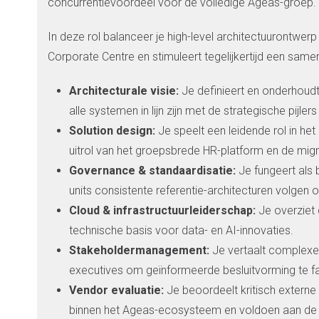
concurrentievoordeel voor de volledige Ageas-groep.
In deze rol balanceer je high-level architectuurontwerp
Corporate Centre en stimuleert tegelijkertijd een sa
Architecturale visie:
Je definieert en onderhoudt
alle systemen in lijn zijn met de strategische pijler
Solution design:
Je speelt een leidende rol in he
uitrol van het groepsbrede HR-platform en de migr
Governance & standaardisatie:
Je fungeert als 
units consistente referentie-architecturen volge
Cloud & infrastructuurleiderschap:
Je overziet
technische basis voor data- en AI-innovaties.
Stakeholdermanagement:
Je vertaalt complexe 
executives om geïnformeerde besluitvorming te fac
Vendor evaluatie:
Je beoordeelt kritisch externe
binnen het Ageas-ecosysteem en voldoen aan de 