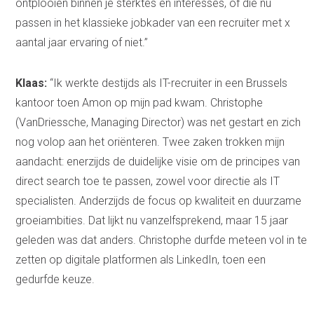
ontplooien binnen je sterktes en interesses, of die nu
passen in het klassieke jobkader van een recruiter met x
aantal jaar ervaring of niet.”
Klaas:
“Ik werkte destijds als IT-recruiter in een Brussels
kantoor toen Amon op mijn pad kwam. Christophe
(VanDriessche, Managing Director) was net gestart en zich
nog volop aan het oriënteren. Twee zaken trokken mijn
aandacht: enerzijds de duidelijke visie om de principes van
direct search toe te passen, zowel voor directie als IT
specialisten. Anderzijds de focus op kwaliteit en duurzame
groeiambities. Dat lijkt nu vanzelfsprekend, maar 15 jaar
geleden was dat anders. Christophe durfde meteen vol in te
zetten op digitale platformen als LinkedIn, toen een
gedurfde keuze.