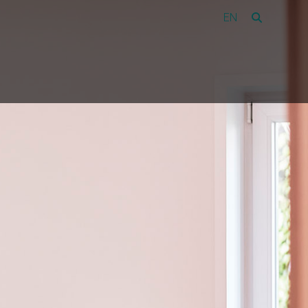
EN
Vacatures
44
Over Amon
Contact