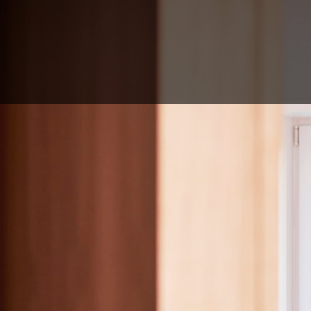
Skip
to
content
Kandidaten
Werkgevers