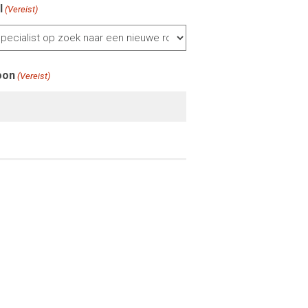
l
(Vereist)
oon
(Vereist)