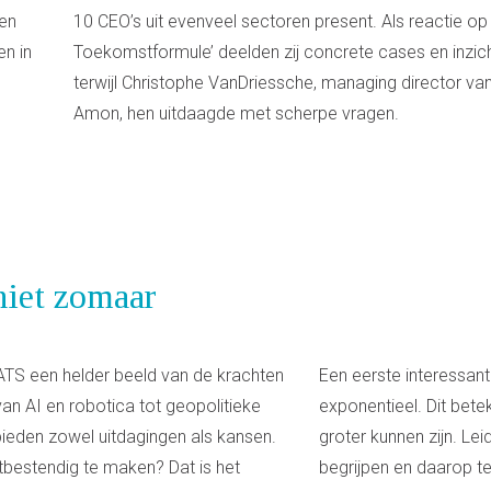
een
10 CEO’s uit evenveel sectoren present. Als reactie op
n in
Toekomstformule’ deelden zij concrete cases en inzic
terwijl Christophe VanDriessche, managing director va
Amon, hen uitdaagde met scherpe vragen.
niet zomaar
EATS een helder beeld van de krachten
Een eerste interessante
n AI en robotica tot geopolitieke
exponentieel. Dit bet
bieden zowel uitdagingen als kansen.
groter kunnen zijn. Le
bestendig te maken? Dat is het
begrijpen en daarop te