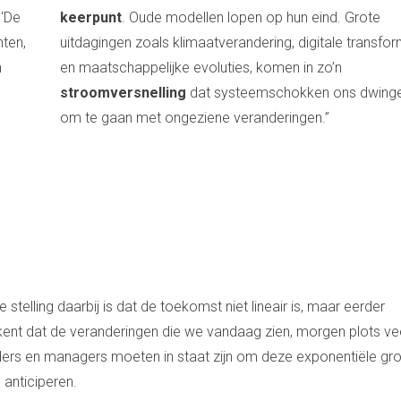
 ‘De
keerpunt
. Oude modellen lopen op hun eind. Grote
hten,
uitdagingen zoals klimaatverandering, digitale transfor
n
en maatschappelijke evoluties, komen in zo’n
stroomversnelling
dat systeemschokken ons dwing
om te gaan met ongeziene veranderingen.”
 stelling daarbij is dat de toekomst niet lineair is, maar eerder
ekent dat de veranderingen die we vandaag zien, morgen plots ve
iders en managers moeten in staat zijn om deze exponentiële gro
 anticiperen.