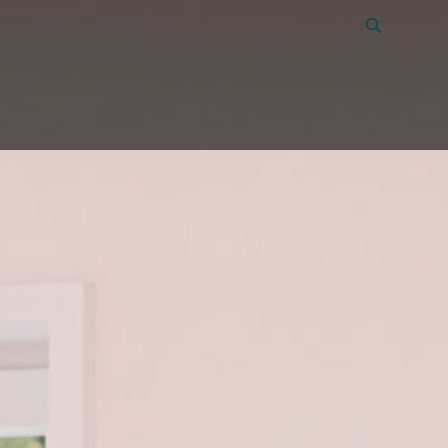
Vacatures
45
Over Amon
Contact