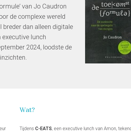
tformule’ van Jo Caudron
door de complexe wereld
 breder dan alleen digitale
n executive lunch
ptember 2024, loodste de
inzichten.
Wat?
eur
Tijdens
C-EATS
, een executive lunch van Amon, teken