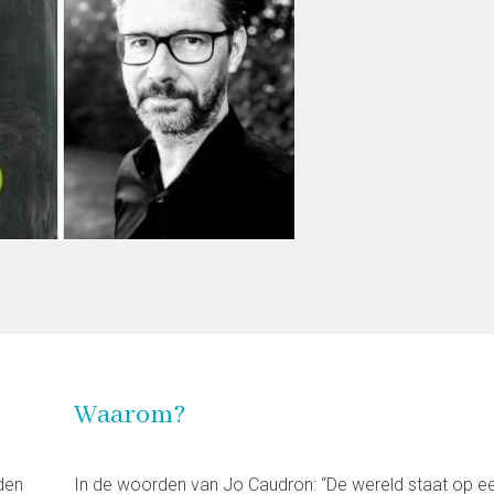
Waarom?
den
In de woorden van Jo Caudron: “De wereld staat op e