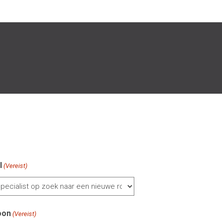
l
(Vereist)
oon
(Vereist)