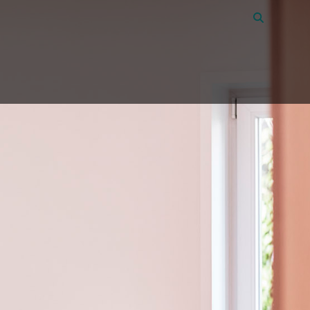
Vacatures
44
Over Amon
Contact