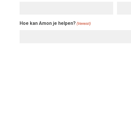
Hoe kan Amon je helpen?
(Vereist)
Instemming
Ik ga akkoord met de
privacyregeling
, conform de 
(Vereist)